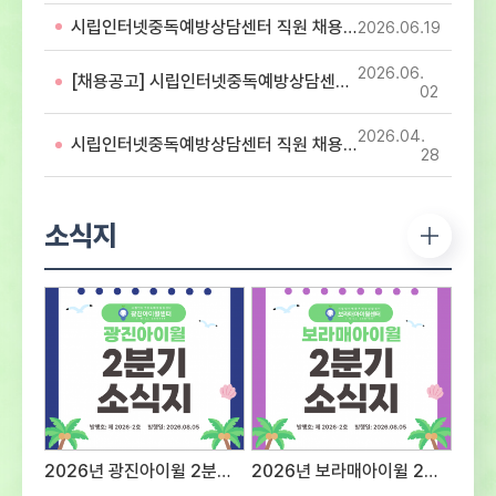
아동・청소년의 디지털미디어 중독 예방 및
시립인터넷중독예방상담센터 직원 채용 서류심사 합격자 공고
2026.06
19
해소를 위해 함께 할 유능한 인재를 모집하오니
많은 지원 바랍니다. 1. 응시분야 및 응시자격 -
2026.06
첨부파일 직원 채용 공고문 참조2. 전형방법 및
[채용공고] 시립인터넷중독예방상담센터 직원 채용 공고
02
일정○ 1차 : 서류접수 – 2026년 7월 28일
(화) ~ 2026년 8월 12일(수)까지 ※ 반드시
2026.04
시립인터넷중독예방상담센터 직원 채용 최종합격자 공고
첨부되어진 양식에 기입하여 제출 서류전형 및
28
서류심사 합격자 발표 – 2026년 8월 14일
(금) - 서류심사 합격자 센터 홈페이지 게시 및
개별 통보서류심사 항목평 점 요 소배 점직무에
소식지
대한 전문성전공 및 자격증 취득 여부 등의
전문성 정도40직무 수행 능력담당 직무를
수행 할 수 있는 경험과 능력의 정도40지원
적합성경력사항, 교육 및 훈련사항, 지원동기
및 장래포부 등 종합평가20※ 서류심사
동점자는 1. 경력이 많은 순, 2. 자격증의
급수가 높은 순으로 우선순위를 결정한다.※
면접대상자는 채용인원의 3배수로 한다.(단
접수인원 및 채용상황에 따라 조정 가능) ○
2차 : 면접전형 – 2026년 8월 중
2026년 광진아이윌 2분기 소식지
2026년 보라매아이윌 2분기 소식지
예정서류심사 항목평 점 요 소배 점태도 및