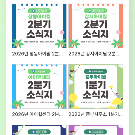
자세지원동기 및 예절 등의 태도20표현력질문
대응 능력 등 종합적 표현력20전문성근무경력,
자격증, 관련분야 경험 등의
전문성30사회성조직문화 적응도 및 기타
대인관계성30 3. 접수방법 및 제출서류○
접수방법 : E-mail 제출 1) 메일주소:
admin@iwill.or.kr 2) 파일명은 ‘응시분야-
성명’으로 명시 (예) 상담팀 팀원-홍길동○
2026년 창동아이윌 2분기 소식지
2026년 강서아이윌 2분기 소식지
제출서류 1) 입사지원서 1부(첨부 양식) 2)
자기소개서 1부(A4 용지 2매 이내) 3)
개인정보제공 동의서 1부(첨부양식 활용,
서명하여 스캔 후 파일첨부)※ (최종합격자
제출서류) 주민등록등본, 경력증명서, 자격증
사본, 최종학교 졸업증명서, 채용신체검사서
(채용 전) 성범죄, 아동학대 전력 조회 결과 등
추후 안내 4. 근무조건 및 근무지
응시분야근무지급여조건근무시간상담팀
2026년 아이윌센터 2분기 소식지
2026년 중부사무소 1분기 소식지
팀원시립인터넷중독예방상담센터
보라매사무소(서울시 동작구 여의대방로20길
61 슬기동 201호)서울시 청소년시설