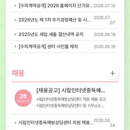
참고하셔서 이용에 착오 없으시길 바랍니다.-
[수의계약공개] 2026 홈페이지 단기유지보수 용역(홈페이지 이관 및 개발 작업) 계약
2026.07
10
휴관일정: 7월 17일(제헌절)- 휴관내용: 센터
내방 및 프로그램 이용 휴관
2026.07
2026년도 제 1차 추가경정예산 및 시설이용료 고시
07
2025년도 세입.세출 결산내역 공지
2026.06
18
[수의계약공개] 센터 사인물 제작
2026.06
18
채용
[채용공고] 시립인터넷중독예방상담센터 직원 채용 공고
28
시립인터넷중독예방상담센터 직원 채용 공고
2026.07
시립인터넷중독예방상담센터 및 사무소는
재단법인 스마트교육재단에서
서울특별시로부터 위탁받아 운영하는 청소년
2026.06
시립인터넷중독예방상담센터 직원 채용 최종합격자 공고
디지털미디어 중독 예방상담 전문기관입니다.
24