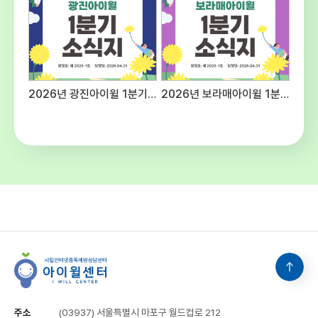
예산편성기준에 의함주5일, 40시간(근무
여건에 따라 출퇴근 시간을 탄력적으로 적용할
수 있음) ○ 공통사항 - 후생복지 : 국민연금,
건강보험, 산재 및 고용보험 4대보험 가입 -
수습기간 : 채용일로부터 3개월(수습기간 종료
후 평가에 따라 채용이 취소될 수 있음) -
2026년 광진아이윌 1분기 소식지
2026년 보라매아이윌 1분기 소식지
기타사항 : 내부 보직 발령 및 업무분장은 근무
명령에 따라 변경될 수 있음 5. 유의사항○
첨부된 양식 다운로드하여 작성 및 제출해
주시고 연락처를 반드시 기재해주십시오.○
입사지원서 기재사항 누락 및 연락 불능,
제출서류 미비 등으로 인한 불이익은 응시자의
책임입니다.○ 입사지원서 기재사항이나
제출된 서류가 허위로 판명될 경우 합격이
취소될 수 있으며 적격자가 없을 경우 선발하지
아니할 수 있습니다.○ 본 일정은 기관의
사정에 의해 변경될 수 있으며 변경될 경우
개별적으로 통지합니다. 6. 문의 :
시립인터넷중독예방상담센터 채용담당(☎02-
3153-5986)
주소
(03937) 서울특별시 마포구 월드컵로 212