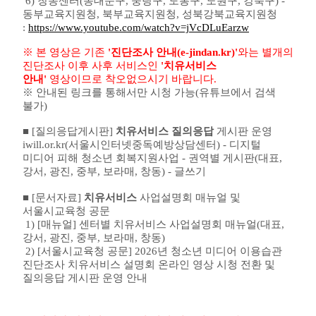
6) 창동센터(동대문구, 중랑구, 도봉구, 노원구, 강북구) -
동부교육지원청, 북부교육지원청, 성북강북교육지원청
:
https://www.youtube.com/watch?v=jVcDLuEarzw
※ 본 영상은 기존
'진단조사 안내(e-jindan.kr)'
와는 별개의
진단조사 이후 사후 서비스인
'치유서비스
안내'
영상이므로 착오없으시기 바랍니다.
※
안내된 링크를 통해서만 시청 가능
(
유튜브에서 검색
불가
)
■ [질의응답게시판]
치유서비스 질의응답
게시판 운영
iwill.or.kr(서울시인터넷중독예방상담센터) - 디지털
미디어 피해 청소년 회복지원사업 - 권역별 게시판(대표,
강서, 광진, 중부, 보라매, 창동) - 글쓰기
■ [문서자료]
치유서비스
사업설명회 매뉴얼 및
서울시교육청 공문
1) [매뉴얼] 센터별 치유서비스 사업설명회 매뉴얼(대표,
강서, 광진, 중부, 보라매, 창동)
2) [서울시교육청 공문] 2026년 청소년 미디어 이용습관
진단조사 치유서비스 설명회 온라인 영상 시청 전환 및
질의응답 게시판 운영 안내