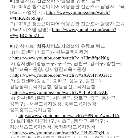
■ [영상자료]
진단조사
사업설명 유튜브 링크
1) 2026년 청소년미디어 이용습관 진단조사 담당자 교육
(Part1
사업안내)
:
https://www.youtube.com/watch?
v=fnRAReb93g8
2) 2026년 청소년미디어 이용습관 진단조사 담당자 교육
(Part2
시스템 설명)
:
https://www.youtube.com/watch?
v=yqBG3SmZLlc
■ [영상자료]
치유서비스
사업설명 유튜브 링크
1) 대표센터(마포구) - 서부교육지원청
:
https://www.youtube.com/watch?v=zHlm8fqdN6g
2) 강서센터(영등포구, 구로구, 금천구, 강서구, 양천구) -
남부교육지원청, 강서양천교육지원청
:
https://www.youtube.com/watch?v=zXASHvAGacc
3
) 광진센터(강동구, 송파구, 성동구, 광진구) -
강동송파교육지원청, 성동광진교육지원청
:
https://www.youtube.com/watch?v=_ItbG6F3cZE
4
) 중부센터(은평구, 서대문구, 종로구, 중구, 용산구,
성북구) - 서부교육지원청, 중부교육지원청,
성북강북교육지원
청
:
https://www.youtube.com/watch?v=PNfpcZwmUUA
5
) 보라매센터(강남구, 서초구, 동작구, 관악구) -
강남서초교육지원청, 동작관악교육지원청
:
https://www.youtube.com/watch?v=LH-Es7PgH_s