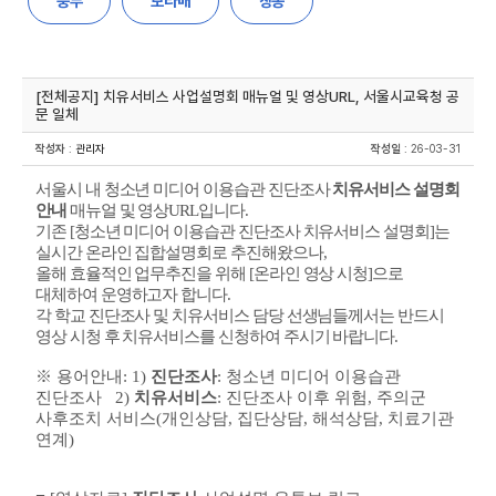
중부
보라매
창동
[전체공지] 치유서비스 사업설명회 매뉴얼 및 영상URL, 서울시교육청 공
문 일체
작성자
:
관리자
작성일
: 26-03-31
서울시 내 청소년 미디어 이용습관 진단조사
치유서비스 설명회
안내
매뉴얼 및 영상URL입니다.
기존 [청소년 미디어 이용습관 진단조사 치유서비스 설명회]는
실시간 온라인 집합설명회로 추진해왔으나,
올해 효율적인 업무추진을 위해 [온라인 영상 시청]으로
대체하여 운영하고자 합니다.
각 학교 진단조사 및 치유서비스 담당 선생님들께서는 반드시
영상 시청 후 치유서비스를 신청하여 주시기 바랍니다.
※ 용어안내: 1)
진단조사
: 청소년 미디어 이용습관
진단조사 2)
치유서비스
: 진단조사 이후 위험, 주의군
사후조치 서비스(개인상담, 집단상담, 해석상담, 치료기관
연계)