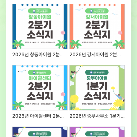
자세지원동기 및 예절 등의 태도20표현력질문
대응 능력 등 종합적 표현력20전문성근무경력,
자격증, 관련분야 경험 등의
전문성30사회성조직문화 적응도 및 기타
대인관계성30 3. 접수방법 및 제출서류○
접수방법 : E-mail 제출 1) 메일주소:
admin@iwill.or.kr 2) 파일명은 ‘응시분야-
성명’으로 명시 (예) 상담팀 팀원-홍길동○
2026년 창동아이윌 2분기 소식지
2026년 강서아이윌 2분기 소식지
제출서류 1) 입사지원서 1부(첨부 양식) 2)
자기소개서 1부(A4 용지 2매 이내) 3)
개인정보제공 동의서 1부(첨부양식 활용,
서명하여 스캔 후 파일첨부)※ (최종합격자
제출서류) 주민등록등본, 경력증명서, 자격증
사본, 최종학교 졸업증명서, 채용신체검사서
(채용 전) 성범죄, 아동학대 전력 조회 결과 등
추후 안내 4. 근무조건 및 근무지
응시분야근무지급여조건근무시간상담팀
2026년 아이윌센터 2분기 소식지
2026년 중부사무소 1분기 소식지
팀원시립인터넷중독예방상담센터
보라매사무소(서울시 동작구 여의대방로20길
61 슬기동 201호)서울시 청소년시설