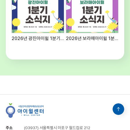
예산편성기준에 의함주5일, 40시간(근무
여건에 따라 출퇴근 시간을 탄력적으로 적용할
수 있음) ○ 공통사항 - 후생복지 : 국민연금,
건강보험, 산재 및 고용보험 4대보험 가입 -
수습기간 : 채용일로부터 3개월(수습기간 종료
후 평가에 따라 채용이 취소될 수 있음) -
2026년 광진아이윌 1분기 소식지
2026년 보라매아이윌 1분기 소식지
기타사항 : 내부 보직 발령 및 업무분장은 근무
명령에 따라 변경될 수 있음 5. 유의사항○
첨부된 양식 다운로드하여 작성 및 제출해
주시고 연락처를 반드시 기재해주십시오.○
입사지원서 기재사항 누락 및 연락 불능,
제출서류 미비 등으로 인한 불이익은 응시자의
책임입니다.○ 입사지원서 기재사항이나
제출된 서류가 허위로 판명될 경우 합격이
취소될 수 있으며 적격자가 없을 경우 선발하지
아니할 수 있습니다.○ 본 일정은 기관의
사정에 의해 변경될 수 있으며 변경될 경우
개별적으로 통지합니다. 6. 문의 :
시립인터넷중독예방상담센터 채용담당(☎02-
3153-5986)
주소
(03937) 서울특별시 마포구 월드컵로 212