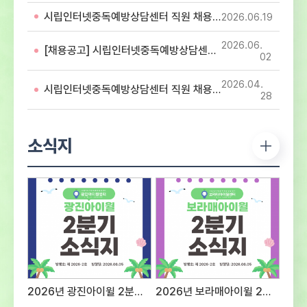
아동・청소년의 디지털미디어 중독 예방 및
시립인터넷중독예방상담센터 직원 채용 서류심사 합격자 공고
2026.06
19
해소를 위해 함께 할 유능한 인재를 모집하오니
많은 지원 바랍니다. 1. 응시분야 및 응시자격 -
2026.06
첨부파일 직원 채용 공고문 참조2. 전형방법 및
[채용공고] 시립인터넷중독예방상담센터 직원 채용 공고
02
일정○ 1차 : 서류접수 – 2026년 7월 28일
(화) ~ 2026년 8월 12일(수)까지 ※ 반드시
2026.04
시립인터넷중독예방상담센터 직원 채용 최종합격자 공고
첨부되어진 양식에 기입하여 제출 서류전형 및
28
서류심사 합격자 발표 – 2026년 8월 14일
(금) - 서류심사 합격자 센터 홈페이지 게시 및
개별 통보서류심사 항목평 점 요 소배 점직무에
소식지
대한 전문성전공 및 자격증 취득 여부 등의
전문성 정도40직무 수행 능력담당 직무를
수행 할 수 있는 경험과 능력의 정도40지원
적합성경력사항, 교육 및 훈련사항, 지원동기
및 장래포부 등 종합평가20※ 서류심사
동점자는 1. 경력이 많은 순, 2. 자격증의
급수가 높은 순으로 우선순위를 결정한다.※
면접대상자는 채용인원의 3배수로 한다.(단
접수인원 및 채용상황에 따라 조정 가능) ○
2차 : 면접전형 – 2026년 8월 중
2026년 광진아이윌 2분기 소식지
2026년 보라매아이윌 2분기 소식지
예정서류심사 항목평 점 요 소배 점태도 및