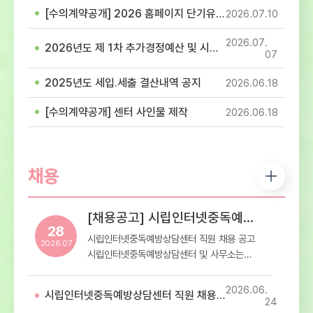
참고하셔서 이용에 착오 없으시길 바랍니다.-
[수의계약공개] 2026 홈페이지 단기유지보수 용역(홈페이지 이관 및 개발 작업) 계약
2026.07
10
휴관일정: 7월 17일(제헌절)- 휴관내용: 센터
내방 및 프로그램 이용 휴관
2026.07
2026년도 제 1차 추가경정예산 및 시설이용료 고시
07
2025년도 세입.세출 결산내역 공지
2026.06
18
[수의계약공개] 센터 사인물 제작
2026.06
18
채용
[채용공고] 시립인터넷중독예방상담센터 직원 채용 공고
28
시립인터넷중독예방상담센터 직원 채용 공고
2026.07
시립인터넷중독예방상담센터 및 사무소는
재단법인 스마트교육재단에서
서울특별시로부터 위탁받아 운영하는 청소년
2026.06
시립인터넷중독예방상담센터 직원 채용 최종합격자 공고
디지털미디어 중독 예방상담 전문기관입니다.
24