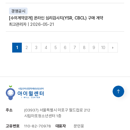
경영공시
[수의계약공개] 온라인 심리검사지(YSR, CBCL) 구매 계약
최고관리자
| 2026-05-21
1
2
3
4
5
6
7
8
9
10
주소
(03937) 서울특별시 마포구 월드컵로 212
시립마포청소년센터 1층
고유번호
110-82-70978
대표자
문민웅