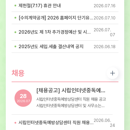
같이 안내해드리오니 참고하셔서 이용에 착오
제헌절(7.17) 휴관 안내
2026.07
16
없으시길 바랍니다.- 휴관일정: 8월 15일
(광복절), 8월 17일(광복절 대체휴일)-
[수의계약공개] 2026 홈페이지 단기유지보수 용역(홈페이지 이관 및 개발 작업) 계약
2026.07
10
휴관내용: 센터 내방 및 프로그램 이용 휴관
2026.07
2026년도 제 1차 추가경정예산 및 시설이용료 고시
07
2025년도 세입.세출 결산내역 공지
2026.06
18
채용
[채용공고] 시립인터넷중독예방상담센터 직원 채용 공고
28
시립인터넷중독예방상담센터 직원 채용 공고
2026.07
시립인터넷중독예방상담센터 및 사무소는
재단법인 스마트교육재단에서
서울특별시로부터 위탁받아 운영하는 청소년
2026.06
시립인터넷중독예방상담센터 직원 채용 최종합격자 공고
디지털미디어 중독 예방상담 전문기관입니다.
24