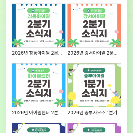
자세지원동기 및 예절 등의 태도20표현력질문
대응 능력 등 종합적 표현력20전문성근무경력,
자격증, 관련분야 경험 등의
전문성30사회성조직문화 적응도 및 기타
대인관계성30 3. 접수방법 및 제출서류○
접수방법 : E-mail 제출 1) 메일주소:
admin@iwill.or.kr 2) 파일명은 ‘응시분야-
성명’으로 명시 (예) 상담팀 팀원-홍길동○
2026년 창동아이윌 2분기 소식지
2026년 강서아이윌 2분기 소식지
제출서류 1) 입사지원서 1부(첨부 양식) 2)
자기소개서 1부(A4 용지 2매 이내) 3)
개인정보제공 동의서 1부(첨부양식 활용,
서명하여 스캔 후 파일첨부)※ (최종합격자
제출서류) 주민등록등본, 경력증명서, 자격증
사본, 최종학교 졸업증명서, 채용신체검사서
(채용 전) 성범죄, 아동학대 전력 조회 결과 등
추후 안내 4. 근무조건 및 근무지
응시분야근무지급여조건근무시간상담팀
2026년 아이윌센터 2분기 소식지
2026년 중부사무소 1분기 소식지
팀원시립인터넷중독예방상담센터
보라매사무소(서울시 동작구 여의대방로20길
61 슬기동 201호)서울시 청소년시설