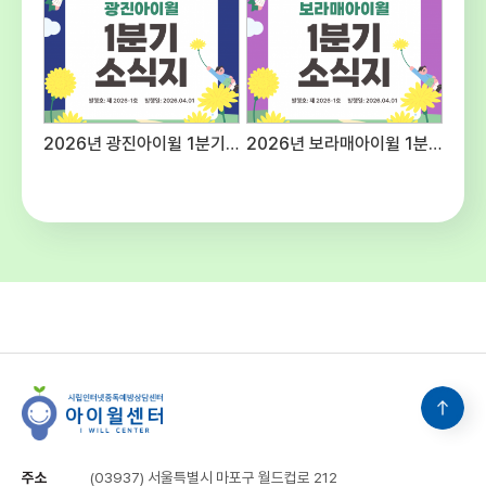
예산편성기준에 의함주5일, 40시간(근무
여건에 따라 출퇴근 시간을 탄력적으로 적용할
수 있음) ○ 공통사항 - 후생복지 : 국민연금,
건강보험, 산재 및 고용보험 4대보험 가입 -
수습기간 : 채용일로부터 3개월(수습기간 종료
후 평가에 따라 채용이 취소될 수 있음) -
2026년 광진아이윌 1분기 소식지
2026년 보라매아이윌 1분기 소식지
기타사항 : 내부 보직 발령 및 업무분장은 근무
명령에 따라 변경될 수 있음 5. 유의사항○
첨부된 양식 다운로드하여 작성 및 제출해
주시고 연락처를 반드시 기재해주십시오.○
입사지원서 기재사항 누락 및 연락 불능,
제출서류 미비 등으로 인한 불이익은 응시자의
책임입니다.○ 입사지원서 기재사항이나
제출된 서류가 허위로 판명될 경우 합격이
취소될 수 있으며 적격자가 없을 경우 선발하지
아니할 수 있습니다.○ 본 일정은 기관의
사정에 의해 변경될 수 있으며 변경될 경우
개별적으로 통지합니다. 6. 문의 :
시립인터넷중독예방상담센터 채용담당(☎02-
3153-5986)
주소
(03937) 서울특별시 마포구 월드컵로 212