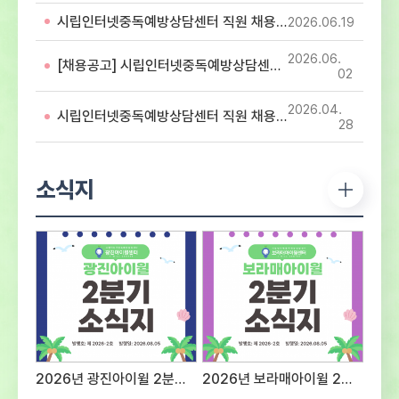
아동・청소년의 디지털미디어 중독 예방 및
시립인터넷중독예방상담센터 직원 채용 서류심사 합격자 공고
2026.06
19
해소를 위해 함께 할 유능한 인재를 모집하오니
많은 지원 바랍니다. 1. 응시분야 및 응시자격 -
2026.06
첨부파일 직원 채용 공고문 참조2. 전형방법 및
[채용공고] 시립인터넷중독예방상담센터 직원 채용 공고
02
일정○ 1차 : 서류접수 – 2026년 7월 28일
(화) ~ 2026년 8월 12일(수)까지 ※ 반드시
2026.04
시립인터넷중독예방상담센터 직원 채용 최종합격자 공고
첨부되어진 양식에 기입하여 제출 서류전형 및
28
서류심사 합격자 발표 – 2026년 8월 14일
(금) - 서류심사 합격자 센터 홈페이지 게시 및
개별 통보서류심사 항목평 점 요 소배 점직무에
소식지
대한 전문성전공 및 자격증 취득 여부 등의
전문성 정도40직무 수행 능력담당 직무를
수행 할 수 있는 경험과 능력의 정도40지원
적합성경력사항, 교육 및 훈련사항, 지원동기
및 장래포부 등 종합평가20※ 서류심사
동점자는 1. 경력이 많은 순, 2. 자격증의
급수가 높은 순으로 우선순위를 결정한다.※
면접대상자는 채용인원의 3배수로 한다.(단
접수인원 및 채용상황에 따라 조정 가능) ○
2차 : 면접전형 – 2026년 8월 중
2026년 광진아이윌 2분기 소식지
2026년 보라매아이윌 2분기 소식지
예정서류심사 항목평 점 요 소배 점태도 및