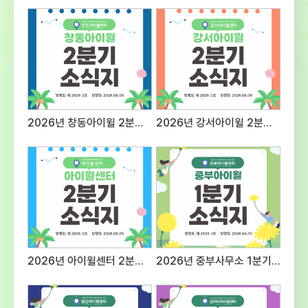
자세지원동기 및 예절 등의 태도20표현력질문
대응 능력 등 종합적 표현력20전문성근무경력,
자격증, 관련분야 경험 등의
전문성30사회성조직문화 적응도 및 기타
대인관계성30 3. 접수방법 및 제출서류○
접수방법 : E-mail 제출 1) 메일주소:
admin@iwill.or.kr 2) 파일명은 ‘응시분야-
성명’으로 명시 (예) 상담팀 팀원-홍길동○
2026년 창동아이윌 2분기 소식지
2026년 강서아이윌 2분기 소식지
제출서류 1) 입사지원서 1부(첨부 양식) 2)
자기소개서 1부(A4 용지 2매 이내) 3)
개인정보제공 동의서 1부(첨부양식 활용,
서명하여 스캔 후 파일첨부)※ (최종합격자
제출서류) 주민등록등본, 경력증명서, 자격증
사본, 최종학교 졸업증명서, 채용신체검사서
(채용 전) 성범죄, 아동학대 전력 조회 결과 등
추후 안내 4. 근무조건 및 근무지
응시분야근무지급여조건근무시간상담팀
2026년 아이윌센터 2분기 소식지
2026년 중부사무소 1분기 소식지
팀원시립인터넷중독예방상담센터
보라매사무소(서울시 동작구 여의대방로20길
61 슬기동 201호)서울시 청소년시설