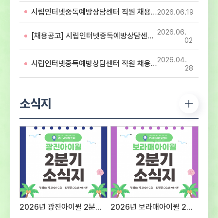
아동・청소년의 디지털미디어 중독 예방 및
시립인터넷중독예방상담센터 직원 채용 서류심사 합격자 공고
2026.06
19
해소를 위해 함께 할 유능한 인재를 모집하오니
많은 지원 바랍니다. 1. 응시분야 및 응시자격 -
2026.06
첨부파일 직원 채용 공고문 참조2. 전형방법 및
[채용공고] 시립인터넷중독예방상담센터 직원 채용 공고
02
일정○ 1차 : 서류접수 – 2026년 7월 28일
(화) ~ 2026년 8월 12일(수)까지 ※ 반드시
2026.04
시립인터넷중독예방상담센터 직원 채용 최종합격자 공고
첨부되어진 양식에 기입하여 제출 서류전형 및
28
서류심사 합격자 발표 – 2026년 8월 14일
(금) - 서류심사 합격자 센터 홈페이지 게시 및
개별 통보서류심사 항목평 점 요 소배 점직무에
소식지
대한 전문성전공 및 자격증 취득 여부 등의
전문성 정도40직무 수행 능력담당 직무를
수행 할 수 있는 경험과 능력의 정도40지원
적합성경력사항, 교육 및 훈련사항, 지원동기
및 장래포부 등 종합평가20※ 서류심사
동점자는 1. 경력이 많은 순, 2. 자격증의
급수가 높은 순으로 우선순위를 결정한다.※
면접대상자는 채용인원의 3배수로 한다.(단
접수인원 및 채용상황에 따라 조정 가능) ○
2차 : 면접전형 – 2026년 8월 중
2026년 광진아이윌 2분기 소식지
2026년 보라매아이윌 2분기 소식지
예정서류심사 항목평 점 요 소배 점태도 및