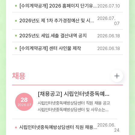
참고하셔서 이용에 착오 없으시길 바랍니다.-
[수의계약공개] 2026 홈페이지 단기유지보수 용역(홈페이지 이관 및 개발 작업) 계약
2026.07
10
휴관일정: 7월 17일(제헌절)- 휴관내용: 센터
내방 및 프로그램 이용 휴관
2026.07
2026년도 제 1차 추가경정예산 및 시설이용료 고시
07
2025년도 세입.세출 결산내역 공지
2026.06
18
[수의계약공개] 센터 사인물 제작
2026.06
18
채용
[채용공고] 시립인터넷중독예방상담센터 직원 채용 공고
28
시립인터넷중독예방상담센터 직원 채용 공고
2026.07
시립인터넷중독예방상담센터 및 사무소는
재단법인 스마트교육재단에서
서울특별시로부터 위탁받아 운영하는 청소년
2026.06
시립인터넷중독예방상담센터 직원 채용 최종합격자 공고
디지털미디어 중독 예방상담 전문기관입니다.
24