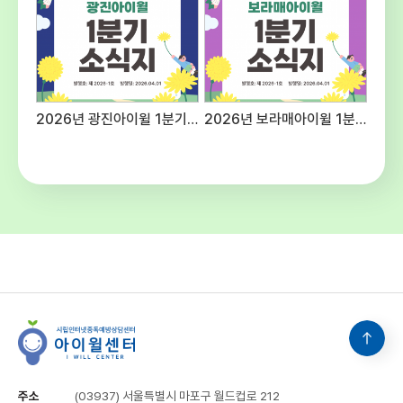
예산편성기준에 의함주5일, 40시간(근무
여건에 따라 출퇴근 시간을 탄력적으로 적용할
수 있음) ○ 공통사항 - 후생복지 : 국민연금,
건강보험, 산재 및 고용보험 4대보험 가입 -
수습기간 : 채용일로부터 3개월(수습기간 종료
후 평가에 따라 채용이 취소될 수 있음) -
2026년 광진아이윌 1분기 소식지
2026년 보라매아이윌 1분기 소식지
기타사항 : 내부 보직 발령 및 업무분장은 근무
명령에 따라 변경될 수 있음 5. 유의사항○
첨부된 양식 다운로드하여 작성 및 제출해
주시고 연락처를 반드시 기재해주십시오.○
입사지원서 기재사항 누락 및 연락 불능,
제출서류 미비 등으로 인한 불이익은 응시자의
책임입니다.○ 입사지원서 기재사항이나
제출된 서류가 허위로 판명될 경우 합격이
취소될 수 있으며 적격자가 없을 경우 선발하지
아니할 수 있습니다.○ 본 일정은 기관의
사정에 의해 변경될 수 있으며 변경될 경우
개별적으로 통지합니다. 6. 문의 :
시립인터넷중독예방상담센터 채용담당(☎02-
3153-5986)
주소
(03937) 서울특별시 마포구 월드컵로 212