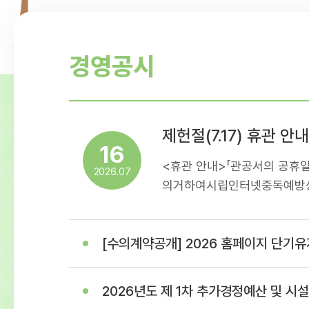
경영공시
제헌절(7.17) 휴관 안내
16
<휴관 안내>「관공서의 공휴일
2026.07
의거하여시립인터넷중독예방상
휴관일정을아래와 같이 안내
이용에 착오 없으시길 바랍니다
[수의계약공개] 2026 홈페이지 단기유지보수 용역(홈페이지 이관 및 개발 작
17일(제헌절)- 휴관내용: 센
휴관
2026년도 제 1차 추가경정예산 및 시설이용료