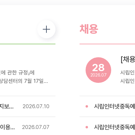
채용
28
에 관한 규정」에
시립인
2026.07
담센터의 7월 17일
시립인
해드리오니 참고하셔서
스마트
.- 휴관일정: 7월
운영하
업) 계약
시립인터넷중독예방상담
터 내방 및 프로그램 이용
전문기
2026.07
10
예방 
모집하
 고시
시립인터넷중독예방상담센터
2026.07
07
응시자