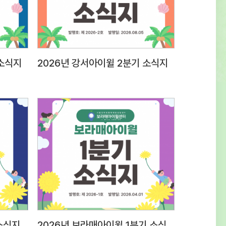
0표현력질문 대응 능력 등 종합적
20전문성근무경력, 자격증, 관련분야 경험
전문성30사회성조직문화 적응도 및 기타
계성30 3. 접수방법 및 제출서류○ 접수방법 :
 소식지
2026년 강서아이윌 2분기 소식지
dmin@iwill.or.kr 2)
은 ‘응시분야-성명’으로 명시 (예) 상담팀
 제출서류 1) 입사지원서 1부(첨부
보제공 동의서 1부(첨부양식 활용, 서명하여
후 파일첨부)※ (최종합격자 제출서류)
록등본, 경력증명서, 자격증 사본, 최종학교
 채용신체검사서 (채용 전) 성범죄,
대 전력 조회 결과 등 추후 안내 4. 근무조건
무지 응시분야근무지급여조건근무시간상담팀
립인터넷중독예방상담센터 보라매사무소
 동작구 여의대방로20길 61 슬기동 201호)
소식지
2026년 보라매아이윌 1분기 소식지