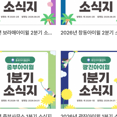
태도2
표현력
등의 
대인관
2026년 보라매아이윌 2분기 소식지
2026년 창동아이윌 2분기
E-mail 제출 1) 메일주소: a
파일명
팀원-홍길동○
양식) 2) 자기소개서 1부(A4 용지 2매 이내) 3)
개인정
스캔 
주민등
졸업증명서,
아동학
및 근
팀원시
(서울시
년 중부사무소 1분기 소식지
2026년 광진아이윌 1분기 