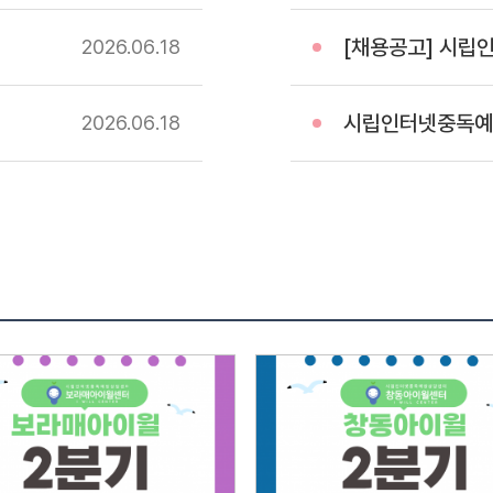
전형방법
[채용공고] 시립인터
2026.06
18
28일(화
첨부되어
서류심사
시립인터넷중독예방상담
2026.06
18
서류심
통보서
전문성
정도4
경험과
훈련사
서류심사
급수가
면접대
접수인원
면접전
요 소