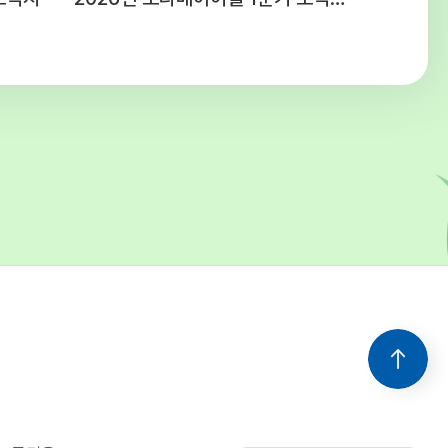
 청소년시설 예산편성기준에 의함주5일,
간(근무 여건에 따라 출퇴근 시간을 탄력적으로
음) ○ 공통사항 - 후생복지 : 국민연금,
, 산재 및 고용보험 4대보험 가입 -
간 : 채용일로부터 3개월(수습기간 종료 후
라 채용이 취소될 수 있음) - 기타사항 :
보직 발령 및 업무분장은 근무 명령에 따라
 수 있음 5. 유의사항○ 첨부된 양식
드하여 작성 및 제출해 주시고 연락처를
 기재해주십시오.○ 입사지원서 기재사항 누락
락 불능, 제출서류 미비 등으로 인한 불이익은
의 책임입니다.○ 입사지원서 기재사항이나
 서류가 허위로 판명될 경우 합격이 취소될 수
을 경우 선발하지 아니할 수
다.○ 본 일정은 기관의 사정에 의해 변경될 수
변경될 경우 개별적으로 통지합니다. 6. 문의 :