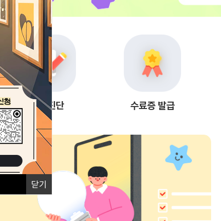
자가진단
수료증 발급
닫기