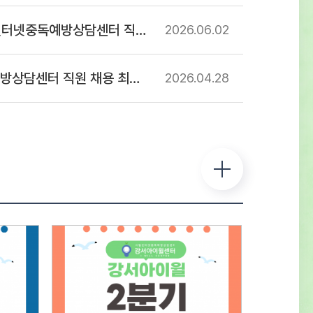
 및 일정○ 1차 : 서류접수 – 2026년 7월
넷중독예방상담센터 직원 채용 공고
2026.06
02
) ~ 2026년 8월 12일(수)까지 ※ 반드시
진 양식에 기입하여 제출 서류전형 및
 합격자 발표 – 2026년 8월 14일(금) -
센터 직원 채용 최종합격자 공고
2026.04
28
사 합격자 센터 홈페이지 게시 및 개별
류심사 항목평 점 요 소배 점직무에 대한
전공 및 자격증 취득 여부 등의 전문성
0직무 수행 능력담당 직무를 수행 할 수 있는
 능력의 정도40지원 적합성경력사항, 교육 및
항, 지원동기 및 장래포부 등 종합평가20※
 동점자는 1. 경력이 많은 순, 2. 자격증의
 높은 순으로 우선순위를 결정한다.※
상자는 채용인원의 3배수로 한다.(단
 및 채용상황에 따라 조정 가능) ○ 2차 :
형 – 2026년 8월 중 예정서류심사 항목평 점
배 점태도 및 자세지원동기 및 예절 등의