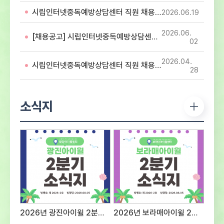
아동・청소년의 디지털미디어 중독 예방 및
시립인터넷중독예방상담센터 직원 채용 서류심사 합격자 공고
2026.06
19
해소를 위해 함께 할 유능한 인재를 모집하오니
많은 지원 바랍니다. 1. 응시분야 및 응시자격 -
2026.06
첨부파일 직원 채용 공고문 참조2. 전형방법 및
[채용공고] 시립인터넷중독예방상담센터 직원 채용 공고
02
일정○ 1차 : 서류접수 – 2026년 7월 28일
(화) ~ 2026년 8월 12일(수)까지 ※ 반드시
2026.04
시립인터넷중독예방상담센터 직원 채용 최종합격자 공고
첨부되어진 양식에 기입하여 제출 서류전형 및
28
서류심사 합격자 발표 – 2026년 8월 14일
(금) - 서류심사 합격자 센터 홈페이지 게시 및
개별 통보서류심사 항목평 점 요 소배 점직무에
소식지
대한 전문성전공 및 자격증 취득 여부 등의
전문성 정도40직무 수행 능력담당 직무를
수행 할 수 있는 경험과 능력의 정도40지원
적합성경력사항, 교육 및 훈련사항, 지원동기
및 장래포부 등 종합평가20※ 서류심사
동점자는 1. 경력이 많은 순, 2. 자격증의
급수가 높은 순으로 우선순위를 결정한다.※
면접대상자는 채용인원의 3배수로 한다.(단
접수인원 및 채용상황에 따라 조정 가능) ○
2차 : 면접전형 – 2026년 8월 중
2026년 광진아이윌 2분기 소식지
2026년 보라매아이윌 2분기 소식지
예정서류심사 항목평 점 요 소배 점태도 및