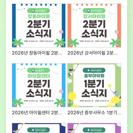
자세지원동기 및 예절 등의 태도20표현력질문
대응 능력 등 종합적 표현력20전문성근무경력,
자격증, 관련분야 경험 등의
전문성30사회성조직문화 적응도 및 기타
대인관계성30 3. 접수방법 및 제출서류○
접수방법 : E-mail 제출 1) 메일주소:
admin@iwill.or.kr 2) 파일명은 ‘응시분야-
성명’으로 명시 (예) 상담팀 팀원-홍길동○
2026년 창동아이윌 2분기 소식지
2026년 강서아이윌 2분기 소식지
제출서류 1) 입사지원서 1부(첨부 양식) 2)
자기소개서 1부(A4 용지 2매 이내) 3)
개인정보제공 동의서 1부(첨부양식 활용,
서명하여 스캔 후 파일첨부)※ (최종합격자
제출서류) 주민등록등본, 경력증명서, 자격증
사본, 최종학교 졸업증명서, 채용신체검사서
(채용 전) 성범죄, 아동학대 전력 조회 결과 등
추후 안내 4. 근무조건 및 근무지
응시분야근무지급여조건근무시간상담팀
2026년 아이윌센터 2분기 소식지
2026년 중부사무소 1분기 소식지
팀원시립인터넷중독예방상담센터
보라매사무소(서울시 동작구 여의대방로20길
61 슬기동 201호)서울시 청소년시설