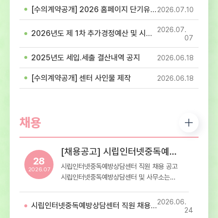
참고하셔서 이용에 착오 없으시길 바랍니다.-
[수의계약공개] 2026 홈페이지 단기유지보수 용역(홈페이지 이관 및 개발 작업) 계약
2026.07
10
휴관일정: 7월 17일(제헌절)- 휴관내용: 센터
내방 및 프로그램 이용 휴관
2026.07
2026년도 제 1차 추가경정예산 및 시설이용료 고시
07
2025년도 세입.세출 결산내역 공지
2026.06
18
[수의계약공개] 센터 사인물 제작
2026.06
18
채용
[채용공고] 시립인터넷중독예방상담센터 직원 채용 공고
28
시립인터넷중독예방상담센터 직원 채용 공고
2026.07
시립인터넷중독예방상담센터 및 사무소는
재단법인 스마트교육재단에서
서울특별시로부터 위탁받아 운영하는 청소년
2026.06
시립인터넷중독예방상담센터 직원 채용 최종합격자 공고
디지털미디어 중독 예방상담 전문기관입니다.
24