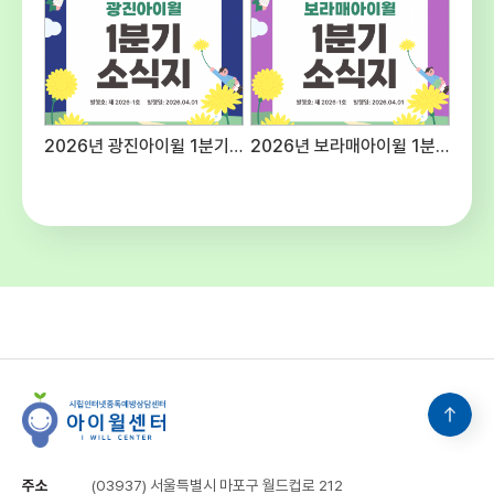
예산편성기준에 의함주5일, 40시간(근무
여건에 따라 출퇴근 시간을 탄력적으로 적용할
수 있음) ○ 공통사항 - 후생복지 : 국민연금,
건강보험, 산재 및 고용보험 4대보험 가입 -
수습기간 : 채용일로부터 3개월(수습기간 종료
후 평가에 따라 채용이 취소될 수 있음) -
2026년 광진아이윌 1분기 소식지
2026년 보라매아이윌 1분기 소식지
기타사항 : 내부 보직 발령 및 업무분장은 근무
명령에 따라 변경될 수 있음 5. 유의사항○
첨부된 양식 다운로드하여 작성 및 제출해
주시고 연락처를 반드시 기재해주십시오.○
입사지원서 기재사항 누락 및 연락 불능,
제출서류 미비 등으로 인한 불이익은 응시자의
책임입니다.○ 입사지원서 기재사항이나
제출된 서류가 허위로 판명될 경우 합격이
취소될 수 있으며 적격자가 없을 경우 선발하지
아니할 수 있습니다.○ 본 일정은 기관의
사정에 의해 변경될 수 있으며 변경될 경우
개별적으로 통지합니다. 6. 문의 :
시립인터넷중독예방상담센터 채용담당(☎02-
3153-5986)
주소
(03937) 서울특별시 마포구 월드컵로 212