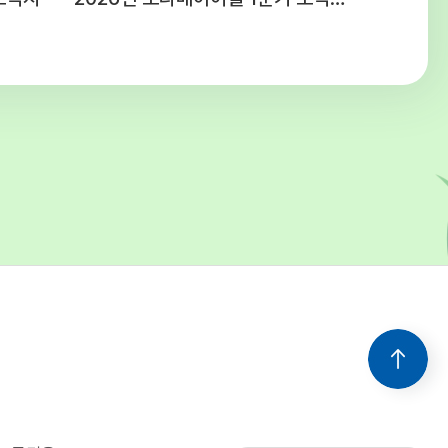
 청소년시설 예산편성기준에 의함주5일,
간(근무 여건에 따라 출퇴근 시간을 탄력적으로
음) ○ 공통사항 - 후생복지 : 국민연금,
, 산재 및 고용보험 4대보험 가입 -
간 : 채용일로부터 3개월(수습기간 종료 후
라 채용이 취소될 수 있음) - 기타사항 :
보직 발령 및 업무분장은 근무 명령에 따라
 수 있음 5. 유의사항○ 첨부된 양식
드하여 작성 및 제출해 주시고 연락처를
 기재해주십시오.○ 입사지원서 기재사항 누락
락 불능, 제출서류 미비 등으로 인한 불이익은
의 책임입니다.○ 입사지원서 기재사항이나
 서류가 허위로 판명될 경우 합격이 취소될 수
을 경우 선발하지 아니할 수
다.○ 본 일정은 기관의 사정에 의해 변경될 수
변경될 경우 개별적으로 통지합니다. 6. 문의 :