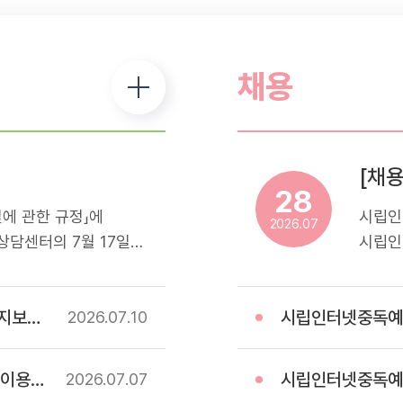
채용
28
에 관한 규정」에
시립인
2026.07
담센터의 7월 17일
시립인
해드리오니 참고하셔서
스마트
.- 휴관일정: 7월
운영하
업) 계약
시립인터넷중독예방상담
터 내방 및 프로그램 이용
전문기
2026.07
10
예방 
모집하
 고시
시립인터넷중독예방상담센터
2026.07
07
응시자