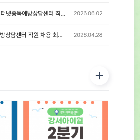
 및 일정○ 1차 : 서류접수 – 2026년 7월
넷중독예방상담센터 직원 채용 공고
2026.06
02
) ~ 2026년 8월 12일(수)까지 ※ 반드시
진 양식에 기입하여 제출 서류전형 및
 합격자 발표 – 2026년 8월 14일(금) -
센터 직원 채용 최종합격자 공고
2026.04
28
사 합격자 센터 홈페이지 게시 및 개별
류심사 항목평 점 요 소배 점직무에 대한
전공 및 자격증 취득 여부 등의 전문성
0직무 수행 능력담당 직무를 수행 할 수 있는
 능력의 정도40지원 적합성경력사항, 교육 및
항, 지원동기 및 장래포부 등 종합평가20※
 동점자는 1. 경력이 많은 순, 2. 자격증의
 높은 순으로 우선순위를 결정한다.※
상자는 채용인원의 3배수로 한다.(단
 및 채용상황에 따라 조정 가능) ○ 2차 :
형 – 2026년 8월 중 예정서류심사 항목평 점
배 점태도 및 자세지원동기 및 예절 등의