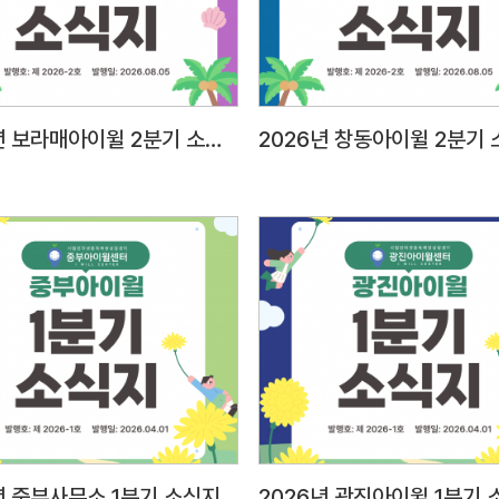
태도2
표현력
등의 
대인관
2026년 보라매아이윌 2분기 소식지
2026년 창동아이윌 2분기
E-mail 제출 1) 메일주소: a
파일명
팀원-홍길동○
양식) 2) 자기소개서 1부(A4 용지 2매 이내) 3)
개인정
스캔 
주민등
졸업증명서,
아동학
및 근
팀원시
(서울시
년 중부사무소 1분기 소식지
2026년 광진아이윌 1분기 