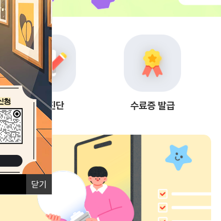
자가진단
수료증 발급
닫기