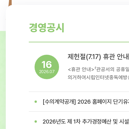
경영공시
제헌절(7.17) 휴관 안내
16
<휴관 안내>「관공서의 공휴일
2026.07
의거하여시립인터넷중독예방상
휴관일정을아래와 같이 안내
이용에 착오 없으시길 바랍니다
[수의계약공개] 2026 홈페이지 단기유지보수 용역(홈페이지 이관 및 개발 작
17일(제헌절)- 휴관내용: 센
휴관
2026년도 제 1차 추가경정예산 및 시설이용료