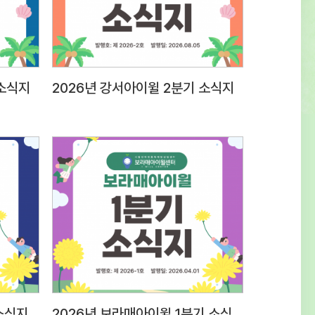
0표현력질문 대응 능력 등 종합적
20전문성근무경력, 자격증, 관련분야 경험
전문성30사회성조직문화 적응도 및 기타
계성30 3. 접수방법 및 제출서류○ 접수방법 :
 소식지
2026년 강서아이윌 2분기 소식지
dmin@iwill.or.kr 2)
은 ‘응시분야-성명’으로 명시 (예) 상담팀
 제출서류 1) 입사지원서 1부(첨부
보제공 동의서 1부(첨부양식 활용, 서명하여
후 파일첨부)※ (최종합격자 제출서류)
록등본, 경력증명서, 자격증 사본, 최종학교
 채용신체검사서 (채용 전) 성범죄,
대 전력 조회 결과 등 추후 안내 4. 근무조건
무지 응시분야근무지급여조건근무시간상담팀
립인터넷중독예방상담센터 보라매사무소
 동작구 여의대방로20길 61 슬기동 201호)
소식지
2026년 보라매아이윌 1분기 소식지