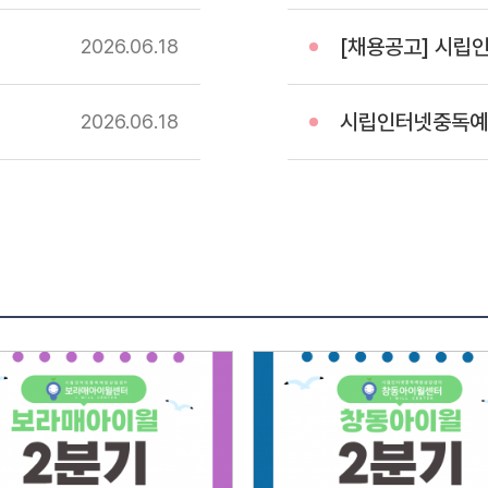
전형방법
[채용공고] 시립인터
2026.06
18
28일(화
첨부되어
서류심사
시립인터넷중독예방상담
2026.06
18
서류심
통보서
전문성
정도4
경험과
훈련사
서류심사
급수가
면접대
접수인원
면접전
요 소