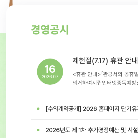
경영공시
제헌절(7.17) 휴관 안내
16
<휴관 안내>「관공서의 공휴일
2026.07
의거하여시립인터넷중독예방상
휴관일정을아래와 같이 안내
이용에 착오 없으시길 바랍니다
[수의계약공개] 2026 홈페이지 단기유지보수 용역(홈페이지 이관 및 개발 작
17일(제헌절)- 휴관내용: 센
휴관
2026년도 제 1차 추가경정예산 및 시설이용료