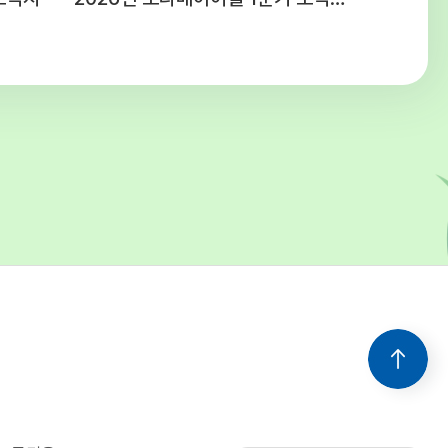
 청소년시설 예산편성기준에 의함주5일,
간(근무 여건에 따라 출퇴근 시간을 탄력적으로
음) ○ 공통사항 - 후생복지 : 국민연금,
, 산재 및 고용보험 4대보험 가입 -
간 : 채용일로부터 3개월(수습기간 종료 후
라 채용이 취소될 수 있음) - 기타사항 :
보직 발령 및 업무분장은 근무 명령에 따라
 수 있음 5. 유의사항○ 첨부된 양식
드하여 작성 및 제출해 주시고 연락처를
 기재해주십시오.○ 입사지원서 기재사항 누락
락 불능, 제출서류 미비 등으로 인한 불이익은
의 책임입니다.○ 입사지원서 기재사항이나
 서류가 허위로 판명될 경우 합격이 취소될 수
을 경우 선발하지 아니할 수
다.○ 본 일정은 기관의 사정에 의해 변경될 수
변경될 경우 개별적으로 통지합니다. 6. 문의 :