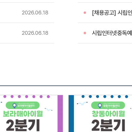
전형방법
[채용공고] 시립인터
2026.06
18
28일(화
첨부되어
서류심사
시립인터넷중독예방상담
2026.06
18
서류심
통보서
전문성
정도4
경험과
훈련사
서류심사
급수가
면접대
접수인원
면접전
요 소