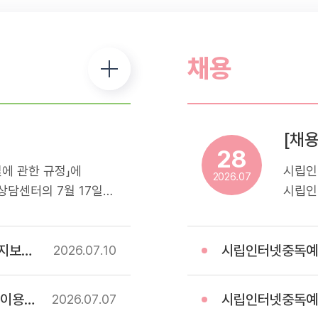
채용
28
에 관한 규정」에
시립인
2026.07
담센터의 7월 17일
시립인
해드리오니 참고하셔서
스마트
.- 휴관일정: 7월
운영하
업) 계약
시립인터넷중독예방상담
터 내방 및 프로그램 이용
전문기
2026.07
10
예방 
모집하
 고시
시립인터넷중독예방상담센터
2026.07
07
응시자