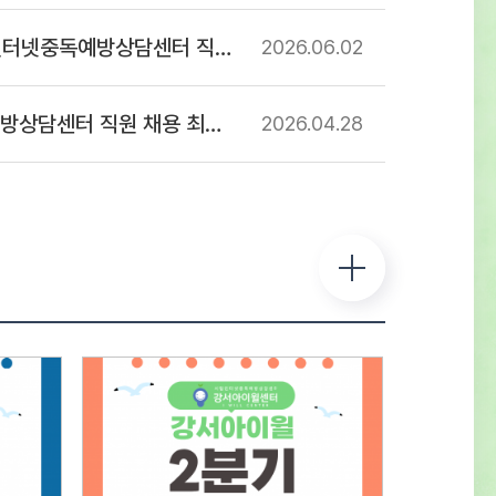
 및 일정○ 1차 : 서류접수 – 2026년 7월
넷중독예방상담센터 직원 채용 공고
2026.06
02
) ~ 2026년 8월 12일(수)까지 ※ 반드시
진 양식에 기입하여 제출 서류전형 및
 합격자 발표 – 2026년 8월 14일(금) -
센터 직원 채용 최종합격자 공고
2026.04
28
사 합격자 센터 홈페이지 게시 및 개별
류심사 항목평 점 요 소배 점직무에 대한
전공 및 자격증 취득 여부 등의 전문성
0직무 수행 능력담당 직무를 수행 할 수 있는
 능력의 정도40지원 적합성경력사항, 교육 및
항, 지원동기 및 장래포부 등 종합평가20※
 동점자는 1. 경력이 많은 순, 2. 자격증의
 높은 순으로 우선순위를 결정한다.※
상자는 채용인원의 3배수로 한다.(단
 및 채용상황에 따라 조정 가능) ○ 2차 :
형 – 2026년 8월 중 예정서류심사 항목평 점
배 점태도 및 자세지원동기 및 예절 등의