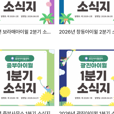
태도2
표현력
등의 
대인관
2026년 보라매아이윌 2분기 소식지
2026년 창동아이윌 2분기
E-mail 제출 1) 메일주소: a
파일명
팀원-홍길동○
양식) 2) 자기소개서 1부(A4 용지 2매 이내) 3)
개인정
스캔 
주민등
졸업증명서,
아동학
및 근
팀원시
(서울시
년 중부사무소 1분기 소식지
2026년 광진아이윌 1분기 