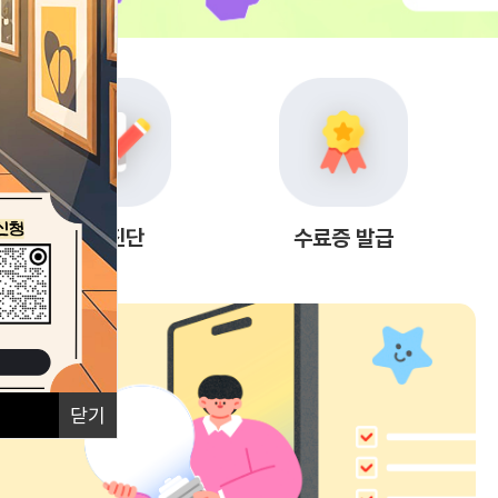
자가진단
수료증 발급
닫기