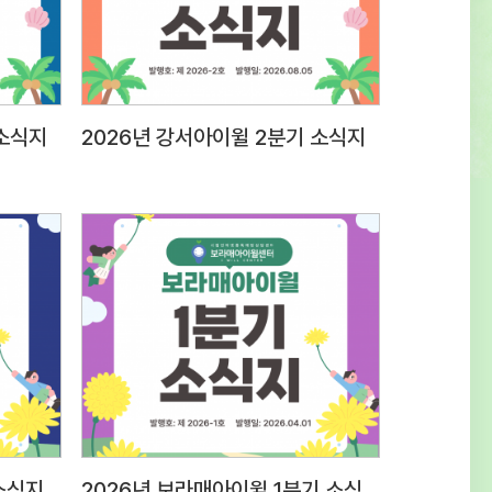
0표현력질문 대응 능력 등 종합적
20전문성근무경력, 자격증, 관련분야 경험
전문성30사회성조직문화 적응도 및 기타
계성30 3. 접수방법 및 제출서류○ 접수방법 :
 소식지
2026년 강서아이윌 2분기 소식지
dmin@iwill.or.kr 2)
은 ‘응시분야-성명’으로 명시 (예) 상담팀
 제출서류 1) 입사지원서 1부(첨부
보제공 동의서 1부(첨부양식 활용, 서명하여
후 파일첨부)※ (최종합격자 제출서류)
록등본, 경력증명서, 자격증 사본, 최종학교
 채용신체검사서 (채용 전) 성범죄,
대 전력 조회 결과 등 추후 안내 4. 근무조건
무지 응시분야근무지급여조건근무시간상담팀
립인터넷중독예방상담센터 보라매사무소
 동작구 여의대방로20길 61 슬기동 201호)
소식지
2026년 보라매아이윌 1분기 소식지